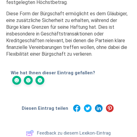
festgelegten Höchstbetrag.
Diese Form der Bürgschaft ermöglicht es dem Gläubiger,
eine zusätzliche Sicherheit zu erhalten, während der
Bürge klare Grenzen für seine Haftung hat. Dies ist
insbesondere in Geschäftstransaktionen oder
Kreditgeschäften relevant, bei denen die Parteien klare
finanzielle Vereinbarungen treffen wollen, ohne dabei die
Flexibilität einer Bürgschaft zu verlieren.
Wie hat Ihnen dieser Eintrag gefallen?
Diesen Eintrag teilen
Feedback zu diesem Lexikon-Eintrag