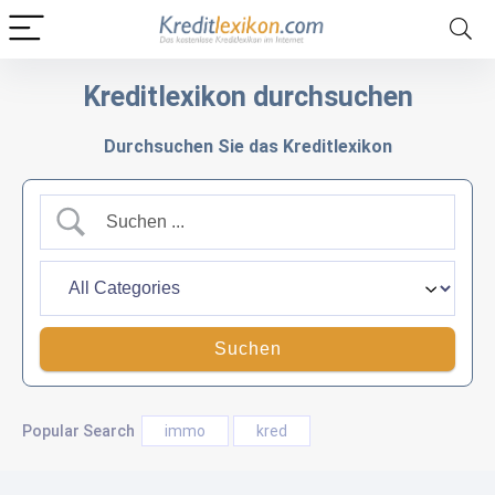
Kreditlexikon durchsuchen
Durchsuchen Sie das Kreditlexikon
Popular Search
immo
kred